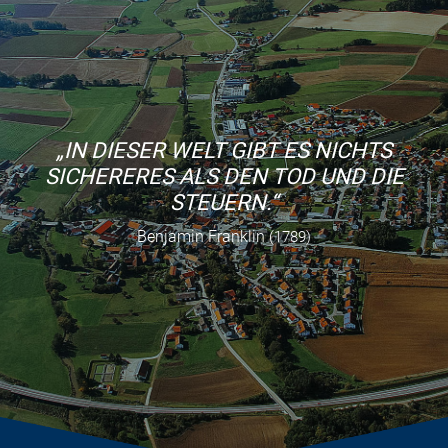
„IN DIESER WELT GIBT ES NICHTS
SICHERERES ALS DEN TOD UND DIE
STEUERN.“
Benjamin Franklin
(1789)